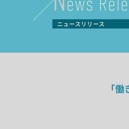
ews Rel
ニュースリリース
「働