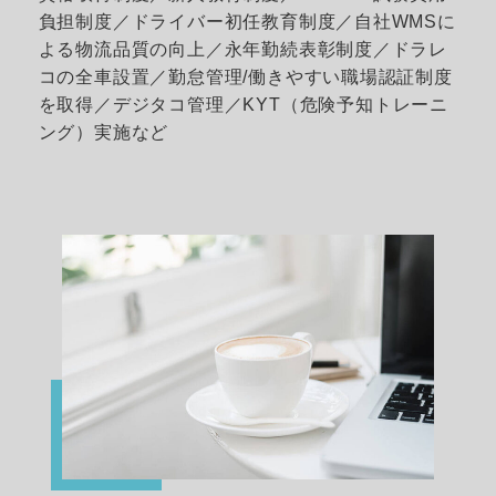
負担制度／ドライバー初任教育制度／自社WMSに
よる物流品質の向上／永年勤続表彰制度／ドラレ
コの全車設置／勤怠管理/働きやすい職場認証制度
を取得／デジタコ管理／KYT（危険予知トレーニ
ング）実施など