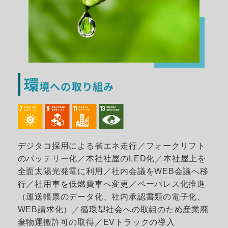
環
境への取り組み
デジタコ採用による省エネ走行／フォークリフト
のバッテリー化／本社社屋のLED化／本社屋上を
全面太陽光発電に利用／社内会議をWEB会議へ移
行／社用車を低燃費車へ変更／ペーパレス化推進
（運送帳票のデータ化、社内承認書類の電子化、
WEB請求化）／循環型社会への取組のため産業廃
棄物運搬許可の取得／EVトラックの導入